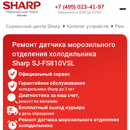
+7 (495) 023-41-97
Сервисный центр Sharp
в
Ежедневно с 9:00 до 21:00
Москве
Сервисный центр Sharp
Каталог устройств
Ремон
Ремонт датчика морозильного
отделения холодильника
Sharp SJ-FS810VSL
Официальный сервис
Гарантийное обслуживание
холодильника Sharp до 3 лет
Диагностика за наш счет,
ремонт по желанию
Бесплатный выезд курьера
в день обращения
Ремонт датчика морозильного отделения
холодильника