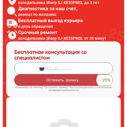
холодильника Sharp SJ-XE55PMSL до 3 лет
Диагностика за наш счет,
ремонт по желанию
Бесплатный выезд курьера
в день обращения
Срочный ремонт
холодильника Sharp SJ-XE55PMSL от 35 минут
Бесплатная консультация со
специалистом
Оставить заявку
Нажимая на кнопку "Оставить заявку" Вы соглашаетесь c
политикой
конфиденциальности