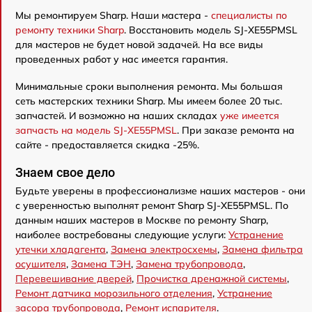
Мы ремонтируем Sharp. Наши мастера -
специалисты по
ремонту техники Sharp
. Восстановить модель SJ-XE55PMSL
для мастеров не будет новой задачей. На все виды
проведенных работ у нас имеется гарантия.
Минимальные сроки выполнения ремонта. Мы большая
сеть мастерских техники Sharp. Мы имеем более 20 тыс.
запчастей. И возможно на наших складах
уже имеется
запчасть на модель SJ-XE55PMSL
. При заказе ремонта на
сайте - предоставляется скидка -25%.
Знаем свое дело
Будьте уверены в профессионализме наших мастеров - они
с уверенностью выполнят ремонт Sharp SJ-XE55PMSL. По
данным наших мастеров в Москве по ремонту Sharp,
наиболее востребованы следующие услуги:
Устранение
утечки хладагента
,
Замена электросхемы
,
Замена фильтра
осушителя
,
Замена ТЭН
,
Замена трубопровода
,
Перевешивание дверей
,
Прочистка дренажной системы
,
Ремонт датчика морозильного отделения
,
Устранение
засора трубопровода
,
Ремонт испарителя
.