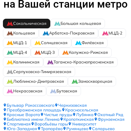
на Вашей станции метро
Сокольническая
Большая кольцевая
Кольцевая
Арбатско-Покровская
МЦД-2
МЦД-1
Солнцевская
Филёвская
МЦД-4
МЦД-3
Калужско-Рижская
Калининская
Таганско-Краснопресненская
Серпуховско-Тимирязевская
Люблинско-Дмитровская
Замоскворецкая
Некрасовская
Бутовская
Бульвар Рокоссовского
Черкизовская
Преображенская площадь
Красносельская
Красные Ворота
Чистые пруды
Лубянка
Охотный Ряд
Библиотека имени Ленина
Кропоткинская
Фрунзенская
Спортивная
Воробьёвы горы
Университет
Юго-Западная
Тропарёво
Румянцево
Саларьево