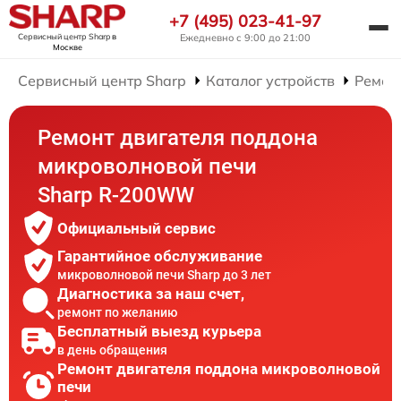
+7 (495) 023-41-97
Сервисный центр Sharp
в
Ежедневно с 9:00 до 21:00
Москве
Сервисный центр Sharp
Каталог устройств
Ремон
Ремонт двигателя поддона
микроволновой печи
Sharp R-200WW
Официальный сервис
Гарантийное обслуживание
микроволновой печи Sharp до 3 лет
Диагностика за наш счет,
ремонт по желанию
Бесплатный выезд курьера
в день обращения
Ремонт двигателя поддона микроволновой
печи