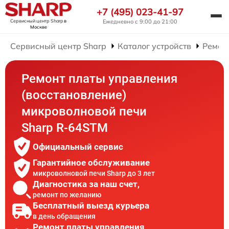
+7 (495) 023-41-97
Сервисный центр Sharp
в
Ежедневно с 9:00 до 21:00
Москве
Сервисный центр Sharp
Каталог устройств
Ремон
Ремонт платы управления
(восстановление)
микроволновой печи
Sharp R-64STM
Официальный сервис
Гарантийное обслуживание
микроволновой печи Sharp до 3 лет
Диагностика за наш счет,
ремонт по желанию
Бесплатный выезд курьера
в день обращения
Ремонт платы управления