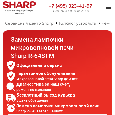
+7 (495) 023-41-97
Сервисный центр Sharp
в
Ежедневно с 9:00 до 21:00
Москве
Сервисный центр Sharp
Каталог устройств
Ремон
Замена лампочки
микроволновой печи
Sharp R-64STM
Официальный сервис
Гарантийное обслуживание
микроволновой печи Sharp до 3 лет
Диагностика за наш счет,
ремонт по желанию
Бесплатный выезд курьера
в день обращения
Замена лампочки микроволновой печи
Sharp R-64STM от 35 минут