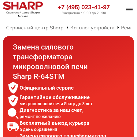
+7 (495) 023-41-97
Сервисный центр Sharp
в
Ежедневно с 9:00 до 21:00
Москве
Сервисный центр Sharp
Каталог устройств
Ремон
Замена силового
трансформатора
микроволновой печи
Sharp R-64STM
Официальный сервис
Гарантийное обслуживание
микроволновой печи Sharp до 3 лет
Диагностика за наш счет,
ремонт по желанию
Бесплатный выезд курьера
в день обращения
Замена силового трансформатора