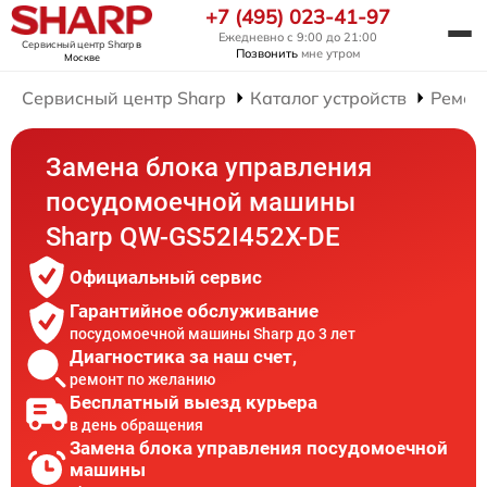
+7 (495) 023-41-97
Ежедневно с 9:00 до 21:00
Сервисный центр Sharp
в
Позвонить
мне утром
Москве
Сервисный центр Sharp
Каталог устройств
Ремон
Замена блока управления
посудомоечной машины
Sharp QW-GS52I452X-DE
Официальный сервис
Гарантийное обслуживание
посудомоечной машины Sharp до 3 лет
Диагностика за наш счет,
ремонт по желанию
Бесплатный выезд курьера
в день обращения
Замена блока управления посудомоечной
машины