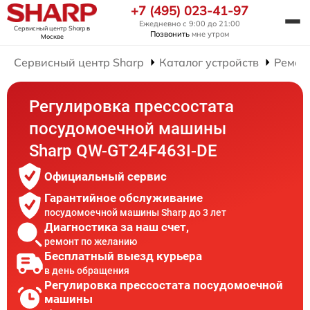
+7 (495) 023-41-97
Ежедневно с 9:00 до 21:00
Сервисный центр Sharp
в
Позвонить
мне утром
Москве
Сервисный центр Sharp
Каталог устройств
Ремон
Регулировка прессостата
посудомоечной машины
Sharp QW-GT24F463I-DE
Официальный сервис
Гарантийное обслуживание
посудомоечной машины Sharp до 3 лет
Диагностика за наш счет,
ремонт по желанию
Бесплатный выезд курьера
в день обращения
Регулировка прессостата посудомоечной
машины