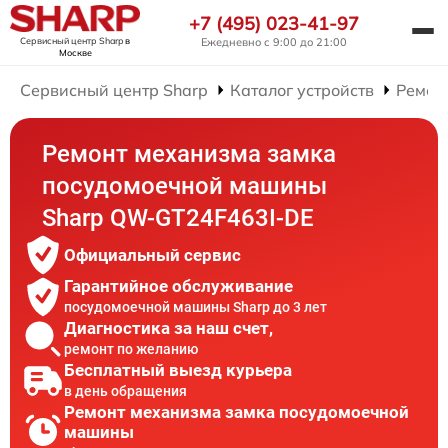
+7 (495) 023-41-97
Сервисный центр Sharp
в
Ежедневно с 9:00 до 21:00
Москве
Сервисный центр Sharp
Каталог устройств
Ремон
Ремонт механизма замка
посудомоечной машины
Sharp QW-GT24F463I-DE
Официальный сервис
Гарантийное обслуживание
посудомоечной машины Sharp до 3 лет
Диагностика за наш счет,
ремонт по желанию
Бесплатный выезд курьера
в день обращения
Ремонт механизма замка посудомоечной
машины