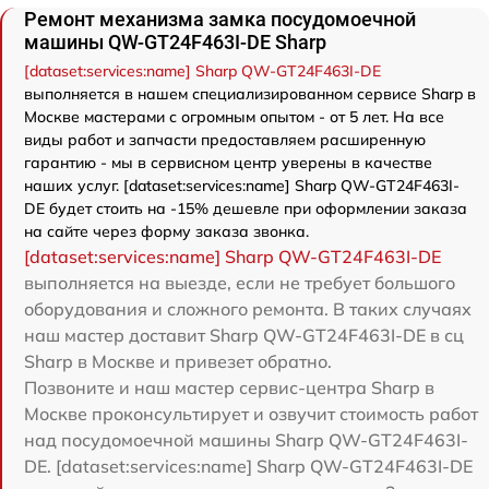
Ремонт механизма замка посудомоечной
машины QW-GT24F463I-DE Sharp
[dataset:services:name] Sharp QW-GT24F463I-DE
выполняется в нашем специализированном сервисе Sharp в
Москве мастерами с огромным опытом - от 5 лет. На все
виды работ и запчасти предоставляем расширенную
гарантию - мы в сервисном центр уверены в качестве
наших услуг. [dataset:services:name] Sharp QW-GT24F463I-
DE будет стоить на -15% дешевле при оформлении заказа
на сайте через форму заказа звонка.
[dataset:services:name] Sharp QW-GT24F463I-DE
выполняется на выезде, если не требует большого
оборудования и сложного ремонта. В таких случаях
наш мастер доставит Sharp QW-GT24F463I-DE в сц
Sharp в Москве и привезет обратно.
Позвоните и наш мастер сервис-центра Sharp в
Москве проконсультирует и озвучит стоимость работ
над посудомоечной машины Sharp QW-GT24F463I-
DE. [dataset:services:name] Sharp QW-GT24F463I-DE