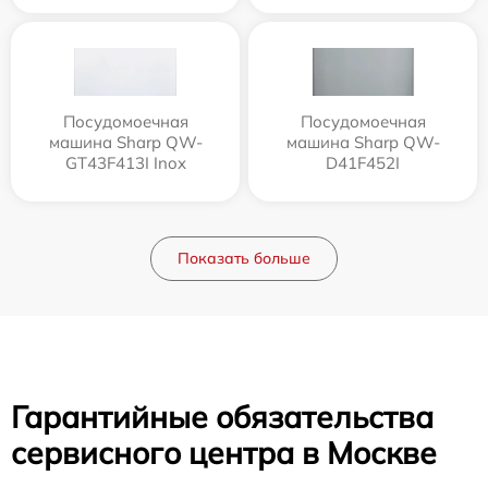
Посудомоечная
Посудомоечная
машина Sharp QW-
машина Sharp QW-
GT43F413I Inox
D41F452I
Показать больше
Гарантийные обязательства
сервисного центра в Москве