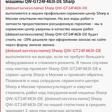
машины QW-GT24F463I-DE Sharp
[dataset:services:name] Sharp QW-GT24F463I-DE
выполняется в нашем профильном сервисном центр Sharp в
Москве опытными мастерами. На все виды работ и
запчасти предоставляем расширенную гарантию - мы в
сервисном центр уверены в качестве наших работ.
[dataset:services:name] Sharp QW-GT24F463I-DE будет
стоить на -15% дешевле при оформлении заказа на сайте
через форму заказа звонка.
[dataset:services:name] Sharp QW-GT24F463I-DE
выполняется на выезде, если не требует большого
оборудования и сложного ремонта. В таких случаях
наш мастер привезет Sharp QW-GT24F463I-DE в
сервис-центр Sharp в Москве и привезет обратно.
Позвоните и наш сотрудник сервисного центра
Sharp в Москве проконсультирует и озвучит
стоимость работ над посудомоечной машины Sharp
QW-GT24F463I-DE. [dataset:services:name] Sharp
QW-GT24F463I-DE по нашей статистике в среднем
занимает 2 часа при наличии деталей.