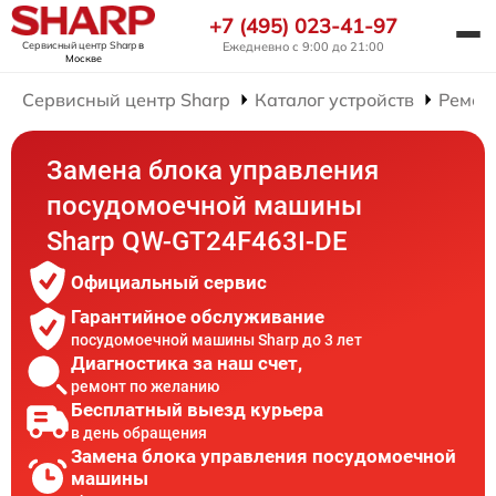
+7 (495) 023-41-97
Сервисный центр Sharp
в
Ежедневно с 9:00 до 21:00
Москве
Сервисный центр Sharp
Каталог устройств
Ремон
Замена блока управления
посудомоечной машины
Sharp QW-GT24F463I-DE
Официальный сервис
Гарантийное обслуживание
посудомоечной машины Sharp до 3 лет
Диагностика за наш счет,
ремонт по желанию
Бесплатный выезд курьера
в день обращения
Замена блока управления посудомоечной
машины