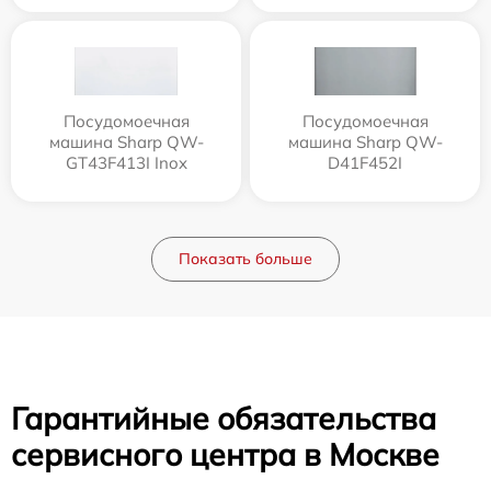
Посудомоечная
Посудомоечная
машина Sharp QW-
машина Sharp QW-
GT43F413I Inox
D41F452I
Показать больше
Гарантийные обязательства
сервисного центра в Москве