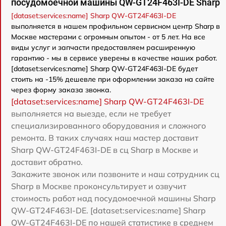
посудомоечной машины QW-GT24F463I-DE Sharp
[dataset:services:name] Sharp QW-GT24F463I-DE
выполняется в нашем профильном сервисном центр Sharp в
Москве мастерами с огромным опытом - от 5 лет. На все
виды услуг и запчасти предоставляем расширенную
гарантию - мы в сервисе уверены в качестве наших работ.
[dataset:services:name] Sharp QW-GT24F463I-DE будет
стоить на -15% дешевле при оформлении заказа на сайте
через форму заказа звонка.
[dataset:services:name] Sharp QW-GT24F463I-DE
выполняется на выезде, если не требует
специализированного оборудования и сложного
ремонта. В таких случаях наш мастер доставит
Sharp QW-GT24F463I-DE в сц Sharp в Москве и
доставит обратно.
Закажите звонок или позвоните и наш сотрудник сц
Sharp в Москве проконсультирует и озвучит
стоимость работ над посудомоечной машины Sharp
QW-GT24F463I-DE. [dataset:services:name] Sharp
QW-GT24F463I-DE по нашей статистике в среднем