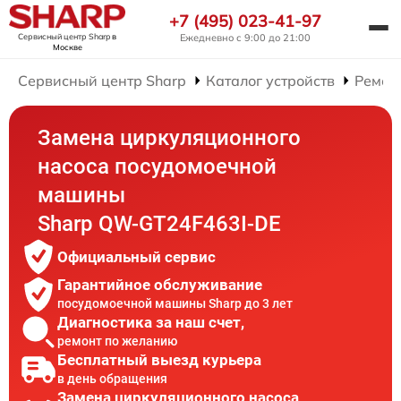
+7 (495) 023-41-97
Сервисный центр Sharp
в
Ежедневно с 9:00 до 21:00
Москве
Сервисный центр Sharp
Каталог устройств
Ремон
Замена циркуляционного
насоса посудомоечной
машины
Sharp QW-GT24F463I-DE
Официальный сервис
Гарантийное обслуживание
посудомоечной машины Sharp до 3 лет
Диагностика за наш счет,
ремонт по желанию
Бесплатный выезд курьера
в день обращения
Замена циркуляционного насоса