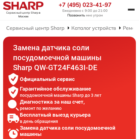
+7 (495) 023-41-97
Ежедневно с 9:00 до 21:00
Сервисный центр Sharp
в
Позвонить
мне утром
Москве
Сервисный центр Sharp
Каталог устройств
Ремон
Замена датчика соли
посудомоечной машины
Sharp QW-GT24F463I-DE
Официальный сервис
Гарантийное обслуживание
посудомоечной машины Sharp до 3 лет
Диагностика за наш счет,
ремонт по желанию
Бесплатный выезд курьера
в день обращения
Замена датчика соли посудомоечной
машины