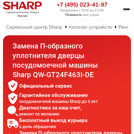
+7 (495) 023-41-97
Ежедневно с 9:00 до 21:00
Сервисный центр Sharp
в
Позвонить
мне утром
Москве
Сервисный центр Sharp
Каталог устройств
Ремон
Замена П-образного
уплотнителя дверцы
посудомоечной машины
Sharp QW-GT24F463I-DE
Официальный сервис
Гарантийное обслуживание
посудомоечной машины Sharp до 3 лет
Диагностика за наш счет,
ремонт по желанию
Бесплатный выезд курьера
в день обращения
Замена П-образного уплотнителя дверцы