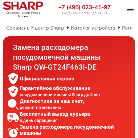
+7 (495) 023-41-97
Сервисный центр Sharp
в
Ежедневно с 9:00 до 21:00
Москве
Сервисный центр Sharp
Каталог устройств
Ремон
Замена расходомера
посудомоечной машины
Sharp QW-GT24F463I-DE
Официальный сервис
Гарантийное обслуживание
посудомоечной машины Sharp до 3 лет
Диагностика за наш счет,
ремонт по желанию
Бесплатный выезд курьера
в день обращения
Замена расходомера посудомоечной
машины