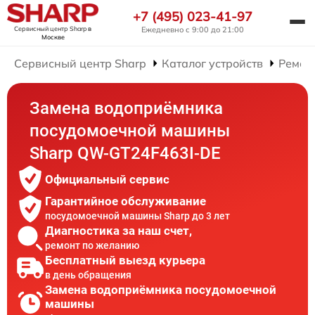
+7 (495) 023-41-97
Сервисный центр Sharp
в
Ежедневно с 9:00 до 21:00
Москве
Сервисный центр Sharp
Каталог устройств
Ремон
Замена водоприёмника
посудомоечной машины
Sharp QW-GT24F463I-DE
Официальный сервис
Гарантийное обслуживание
посудомоечной машины Sharp до 3 лет
Диагностика за наш счет,
ремонт по желанию
Бесплатный выезд курьера
в день обращения
Замена водоприёмника посудомоечной
машины