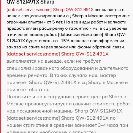
QW-S12I491X Sharp
[dataset:services:name] Sharp QW-S12I491X
выполняется в
нашем специализированном сц Sharp в Москве мастерами с
огромным опытом - от 5 лет. На все виды работ и запчасти
предоставляем расширенную гарантию - мы в сц уверены
в качестве наших работ. [dataset:services:name] Sharp QW-
S12I491X будет стоить на -15% дешевле при оформлении
заказа на сайте через звонок или форму обратной связи.
[dataset:services:name] Sharp QW-S12I491X
выполняется на выезде, если не требует
специализированного оборудования и длительного
времени ремонта. В таких случаях наш мастер
привезет Sharp QW-S12I491X в сц Sharp в Москве и
привезет обратно.
Позвоните и наш сотрудник сервис-центра Sharp в
Москве проконсультирует и озвучит стоимость работ
над посудомоечной машины Sharp QW-S12I491X.
[dataset:services:name] Sharp QW-S12I491X по
нашей статистике в среднем занимает 3-4 часа при
наличии всех необходимых запчастей.