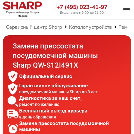
+7 (495) 023-41-97
Сервисный центр Sharp
в
Ежедневно с 9:00 до 21:00
Москве
Сервисный центр Sharp
Каталог устройств
Ремон
Замена прессостата
посудомоечной машины
Sharp QW-S12I491X
Официальный сервис
Гарантийное обслуживание
посудомоечной машины Sharp до 3 лет
Диагностика за наш счет,
ремонт по желанию
Бесплатный выезд курьера
в день обращения
Замена прессостата посудомоечной
машины