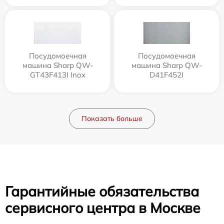
Посудомоечная
Посудомоечная
машина Sharp QW-
машина Sharp QW-
GT43F413I Inox
D41F452I
Показать больше
Гарантийные обязательства
сервисного центра в Москве