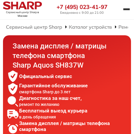
+7 (495) 023-41-97
Сервисный центр Sharp
в
Ежедневно с 9:00 до 21:00
Москве
Сервисный центр Sharp
Каталог устройств
Ремон
Замена дисплея / матрицы
телефона смартфона
Sharp Aquos SH837W
Официальный сервис
Гарантийное обслуживание
смартфона Sharp до 3 лет
Диагностика за наш счет,
ремонт по желанию
Бесплатный выезд курьера
в день обращения
Замена дисплея / матрицы телефона
смартфона