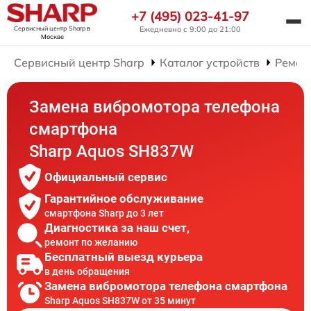
+7 (495) 023-41-97
Сервисный центр Sharp
в
Ежедневно с 9:00 до 21:00
Москве
Сервисный центр Sharp
Каталог устройств
Ремон
Замена вибромотора телефона
смартфона
Sharp Aquos SH837W
Официальный сервис
Гарантийное обслуживание
смартфона Sharp до 3 лет
Диагностика за наш счет,
ремонт по желанию
Бесплатный выезд курьера
в день обращения
Замена вибромотора телефона смартфона
Sharp Aquos SH837W от 35 минут