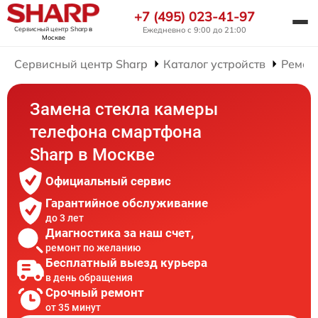
+7 (495) 023-41-97
Сервисный центр Sharp
в
Ежедневно с 9:00 до 21:00
Москве
Сервисный центр Sharp
Каталог устройств
Ремон
Замена стекла камеры
телефона смартфона
Sharp в Москве
Официальный сервис
Гарантийное обслуживание
до 3 лет
Диагностика за наш счет,
ремонт по желанию
Бесплатный выезд курьера
в день обращения
Срочный ремонт
от 35 минут