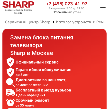
+7 (495) 023-41-97
Ежедневно с 9:00 до 21:00
Сервисный центр Sharp
в
Позвонить
мне утром
Москве
Сервисный центр Sharp
Каталог устройств
Ремон
Замена блока питания
телевизора
Sharp в Москве
Официальный сервис
Гарантийное обслуживание
до 3 лет
Диагностика за наш счет,
ремонт по желанию
Бесплатный выезд курьера
в день обращения
Срочный ремонт
от 35 минут